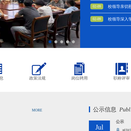
02-09
校领导亲切
02-09
校领导深入
息
政策法规
岗位聘用
职称评审
公示信息
Publ
MORE
公示
Jul
臧翔