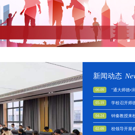
新闻动态
Ne
06-09
“通大师德•
05-19
学校召开师
04-24
钟秦教授来
02-09
校领导开展