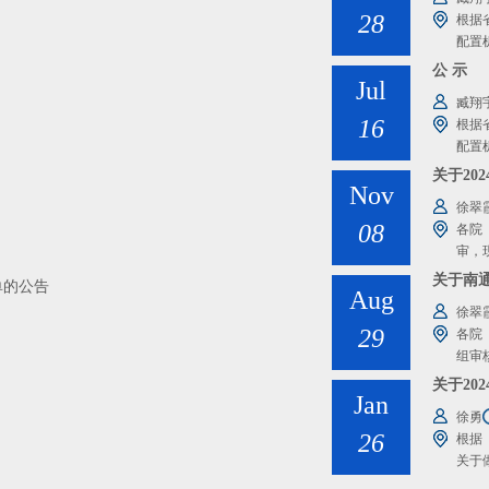
28
根据
配置
公 示
Jul
臧翔
16
根据
配置
关于20
Nov
徐翠
08
各院
审，
关于南通
单的公告
Aug
徐翠
29
各院
组审核
关于20
Jan
徐勇
26
根据
关于做