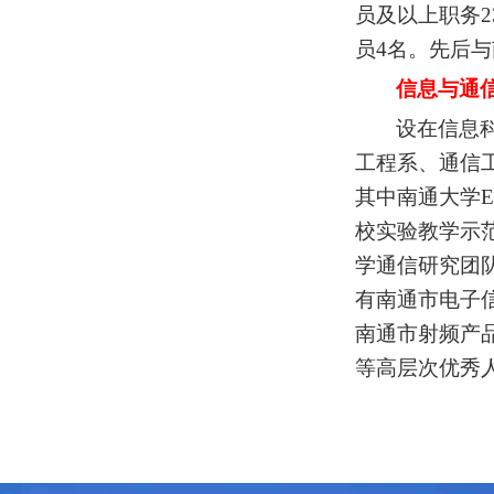
员及以上职务
2
员
4
名。先后与
信息与通
设在信息
工程系、通信
其中南通大学
校实验教学示
学通信研究团
有南通市电子
南通市射频产
等高层次优秀