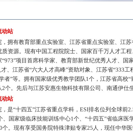
流动站
院，拥有教育部重点实验室、江苏省重点实验室、江苏
优质资源。现有中国工程院院士、国家百千万人才工程
“
973
”项目首席科学家、教育部新世纪优秀人才、国
人才、江苏省“六大人才高峰”资助对象、江苏省“
333
工
引学者”等。拥有国家级优秀教学团队
1
个，江苏省高校“
队
2
个。先后与江苏安惠生物科技有限公司、南通伊仕
流动站
院，是“十四五”江苏省重点学科，
ESI
排名位列全球前
2.
个、国家级临床技能训练中心
1
个、“十四五”省临床医
0
个。现有享受国务院特殊津贴专家
25
人，现任中华医