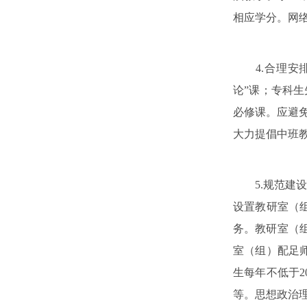
相应学分。网
4.合理安排
论”课；专科生
必修课。应避
大力提倡中班
5.规范建设
设置教研室（
务。教研室（组
室（组）配足
生每年不低于
等。思想政治