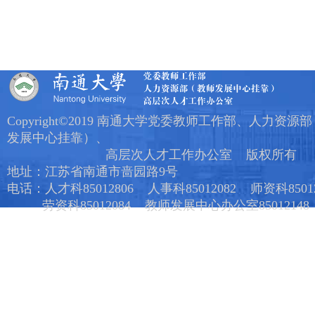
Copyright©2019 南通大学党委教师工作部、人力资源
发展中心挂靠）、
高层次人才工作办公室 版权所有
地址：江苏省南通市啬园路9号
电话：人才科85012806 人事科85012082 师资科85012
劳资科85012084 教师发展中心办公室85012148