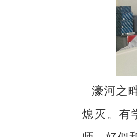
濠河之
熄灭。有