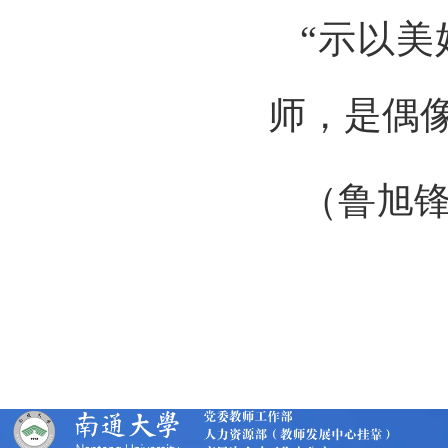
“示以
师，是偶
（鲁旭