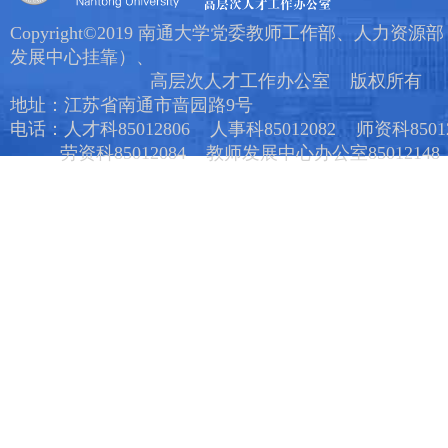
Copyright©2019 南通大学党委教师工作部、人力资源
发展中心挂靠）、
高层次人才工作办公室 版权所有
地址：江苏省南通市啬园路9号
电话：人才科85012806 人事科85012082 师资科85012
劳资科85012084 教师发展中心办公室85012148