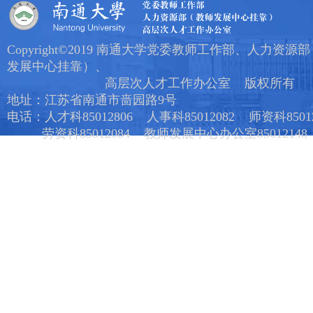
Copyright©2019 南通大学党委教师工作部、人力资源
发展中心挂靠）、
高层次人才工作办公室 版权所有
地址：江苏省南通市啬园路9号
电话：人才科85012806 人事科85012082 师资科85012
劳资科85012084 教师发展中心办公室85012148