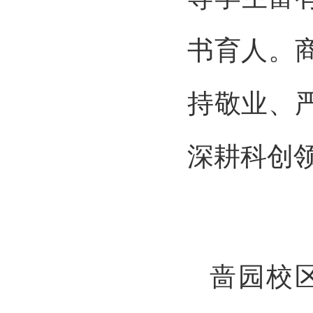
书育人。
持敬业、
深耕科创
啬园校