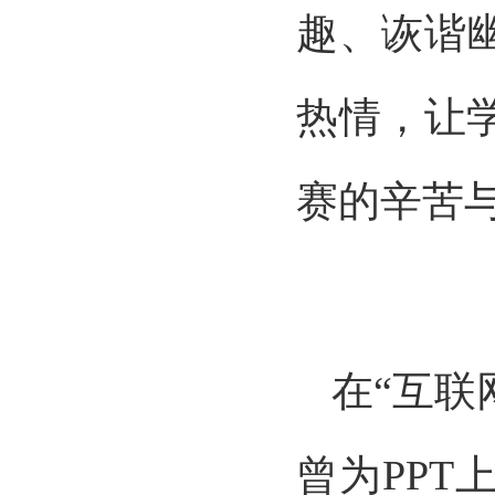
趣、诙谐
热情，让
赛的辛苦
在“互联
曾为PP