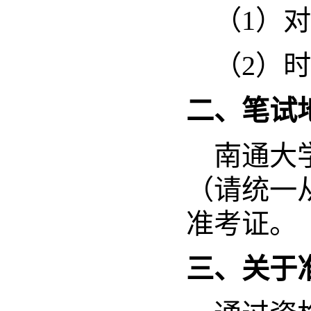
（
1
）
（
2
）
二、笔试
南通大
（请统一
准考证。
三、关于