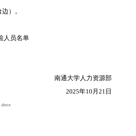
台边）。
检人员名单
南通大学人力资源部
2025
年
10
月
21
日
docx