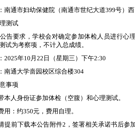
：南通市妇幼保健院（南通市世纪大道
399
号）西
理测试
公告要求，学校会对确定参加体检人员进行心
测试为考察项，不计入总成绩。
：
2025
年
10
月
22
日（星期三）下午
2:30
：南通大学啬园校区综合楼
304
意事项
带本人身份证参加体检（空腹）和心理测试。
费用
：约
350
元，费用自理。
请提前下载本公告附件
2
，签署相关承诺书后参