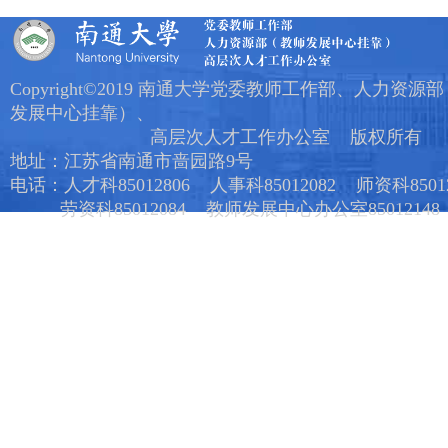
Copyright©2019 南通大学党委教师工作部、人力资源
发展中心挂靠）、
高层次人才工作办公室 版权所有
地址：江苏省南通市啬园路9号
电话：人才科85012806 人事科85012082 师资科85012
劳资科85012084 教师发展中心办公室85012148